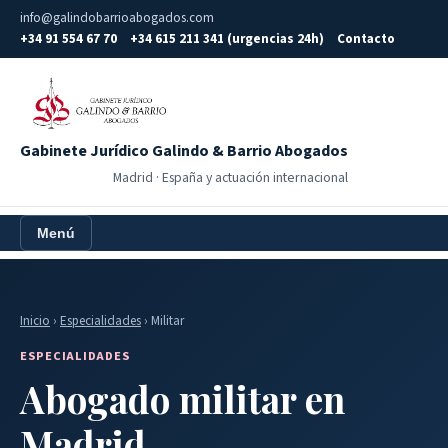
info@galindobarrioabogados.com
+34 91 554 67 70
+34 615 211 341 (urgencias 24h)
Contacto
Gabinete Jurídico Galindo & Barrio Abogados
Madrid · España y actuación internacional
Menú
Inicio
›
Especialidades
› Militar
ESPECIALIDADES
Abogado militar en
Madrid